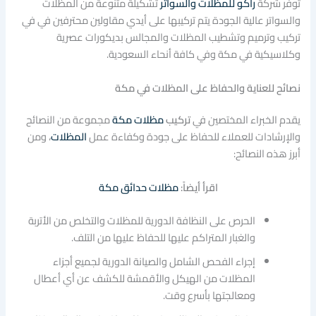
توفر شركة
راكو للمظلات والسواتر
تشكيلة متنوعة من المظلات
والسواتر عالية الجودة يتم تركيبها على أيدي مقاولين محترفين في في
تركيب وترميم وتشطيب المظلات والمجالس بديكورات عصرية
وكلاسيكية في مكة وفي كافة أنحاء السعودية.
نصائح للعناية والحفاظ على المظلات في مكة
يقدم الخبراء المختصين في
تركيب
مظلات مكة
مجموعة من النصائح
والإرشادات للعملاء للحفاظ على جودة وكفاءة عمل
المظلات
، ومن
أبرز هذه النصائح:
اقرأ أيضاً:
مظلات حدائق مكة
الحرص على النظافة الدورية للمظلات والتخلص من الأتربة
والغبار المتراكم عليها للحفاظ عليها من التلف.
إجراء الفحص الشامل والصيانة الدورية لجميع أجزاء
المظلات من الهيكل والأقمشة للكشف عن أي أعطال
ومعالجتها بأسرع وقت.