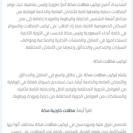
الشديدة، أصبح
تركيب مظلات مكة
أمرًا ضروريًا وليس رفاهية، حيث توفر
المظلات حماية وتغطية تامة للأماكن العامة والخاصة للوقاية من
مخاطر أشعة الشمس الحارقة والرطوبة والبرودة إضافة إلى منح
السكان الخصوصية التامة، مما زاد الطلب على تركيب المظلات والسواتر
في كافة أنحاء السعودية وليس مكة فحسب في الآونة الأخيرة
لاستخدامها في المنازل والمنشآت التجارية والصناعية ومواقف
السيارات والمدارس والحدائق وغيرها من الأماكن المختلفة.
تركيب مظلات مكة
ينتشر
تركيب مظلات مكة
على نطاق واسع في المنازل والحدائق
والأماكن العامة والخاصة أيضًا، حيث تستخدم كسواتر فعالة في الوقاية
من العوامل الجوية المختلفة وتوفير الظل والحماية التامة للأفراد
والممتلكات من العوامل الجوية المختلفة من حرارة وبرودة ورطوبة.
اقرأ أيضاً:
مظلات خارجية مكة
تتخصص فرق فنية ومهندسين في
تركيب مظلات مكة
بمختلف أنواعها
وأشكالها، حيث يقوم الفريق المختص باختيار نوع المظلات على حسب