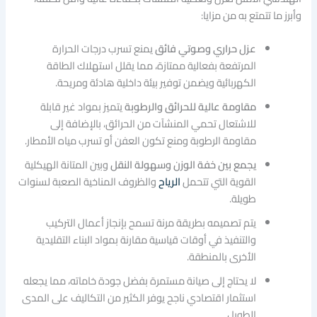
وأبرز ما تتمتع به من مزايا:
عزل حراري وصوتي فائق
يمنع تسرب درجات الحرارة
المرتفعة بفعالية ممتازة، مما يقلل استهلاك الطاقة
الكهربائية ويضمن توفير بيئة داخلية هادئة ومريحة.
مقاومة عالية للحرائق والرطوبة
يتميز بمواد غير قابلة
للاشتعال تحمي المنشآت من الحرائق، بالإضافة إلى
مقاومة الرطوبة ومنع تكون العفن أو تسرب مياه الأمطار.
يجمع بين خفة الوزن وسهولة النقل
وبين المتانة الهيكلية
القوية التي تتحمل
الرياح
والظروف المناخية الصعبة لسنوات
طويلة.
يتم تصميمه بطريقة مرنة تسمح بإنجاز أعمال التركيب
والتنفيذ في أوقات قياسية مقارنة بمواد البناء التقليدية
الأخرى بالمنطقة.
لا يحتاج إلى صيانة مستمرة بفضل جودة خاماته، مما يجعله
استثمار اقتصادي ناجح يوفر الكثير من التكاليف على المدى
الطويل.