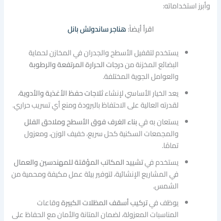
وأبرز استخداماته:
اقرأ أيضاً:
هناجر ساندوتش بانل
يستخدم لتقفيل الأسطح والجدران في المخازن لحماية
البضائع المخزنة من
درجات الحرارة المرتفعة والرطوبة
والعوامل الجوية المختلفة.
يعد الخيار الأساسي لإنشاء
ثلاجات حفظ الأغذية والأدوية
،
لقدرته العالية على الاحتفاظ بالبرودة ومنع أي تسريب حراري.
يستعان به في
بناء الغرف فوق الأسطح وملاحق الفلل
والمجمعات السكنية كحل سريع، خفيف الوزن، ومعزول
تمامًا.
يستخدم في
تشييد المكاتب المؤقتة للمهندسين والعمال
في المشاريع الإنشائية، لتوفير بيئة عمل مكيفة ومحمية من
الشمس.
يوظف في
تركيب أسقف المظلات الكبيرة
وقاعات
المناسبات المعزولة، لضمان المتانة والأمان مع الحفاظ على