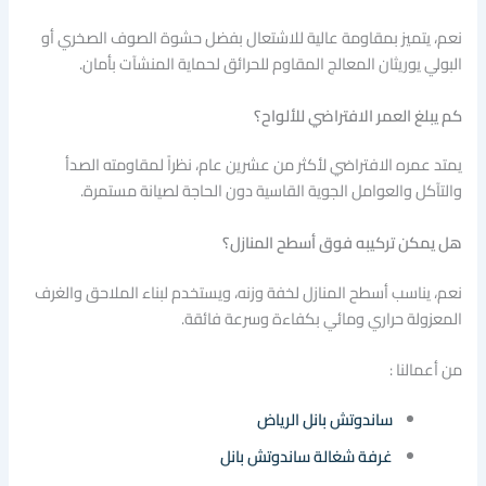
نعم، يتميز بمقاومة عالية للاشتعال بفضل حشوة الصوف الصخري أو
البولي يوريثان المعالج المقاوم للحرائق لحماية المنشآت بأمان.
كم يبلغ العمر الافتراضي للألواح؟
يمتد عمره الافتراضي لأكثر من عشرين عام، نظراً لمقاومته الصدأ
والتآكل والعوامل الجوية القاسية دون الحاجة لصيانة مستمرة.
هل يمكن تركيبه فوق أسطح المنازل؟
نعم، يناسب أسطح المنازل لخفة وزنه، ويستخدم لبناء الملاحق والغرف
المعزولة حراري ومائي بكفاءة وسرعة فائقة.
من أعمالنا :
ساندوتش بانل الرياض
غرفة شغالة ساندوتش بانل