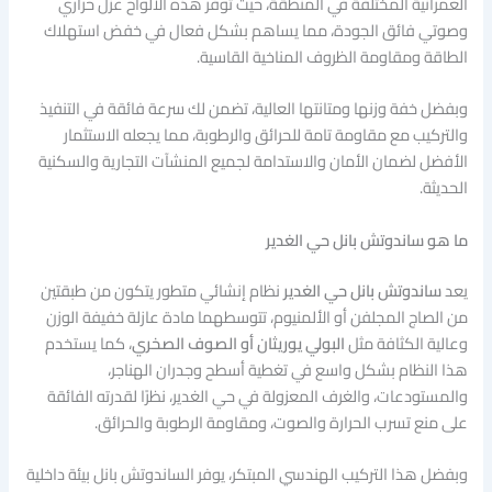
العمرانية المختلفة في المنطقة، حيث توفر هذه الألواح عزل حراري
وصوتي فائق الجودة، مما يساهم بشكل فعال في خفض استهلاك
الطاقة ومقاومة الظروف المناخية القاسية.
وبفضل خفة وزنها ومتانتها العالية، تضمن لك سرعة فائقة في التنفيذ
والتركيب مع مقاومة تامة للحرائق والرطوبة، مما يجعله الاستثمار
الأفضل لضمان الأمان والاستدامة لجميع المنشآت التجارية والسكنية
الحديثة.
ما هو ساندوتش بانل حي الغدير
يعد
ساندوتش بانل حي الغدير
نظام إنشائي متطور يتكون من طبقتين
من الصاج المجلفن أو الألمنيوم، تتوسطهما مادة عازلة خفيفة الوزن
وعالية الكثافة مثل
البولي يوريثان أو الصوف الصخري
، كما يستخدم
هذا النظام بشكل واسع في تغطية أسطح وجدران الهناجر،
والمستودعات، والغرف المعزولة في حي الغدير، نظرًا لقدرته الفائقة
على منع تسرب الحرارة والصوت، ومقاومة الرطوبة والحرائق.
وبفضل هذا التركيب الهندسي المبتكر، يوفر الساندوتش بانل بيئة داخلية