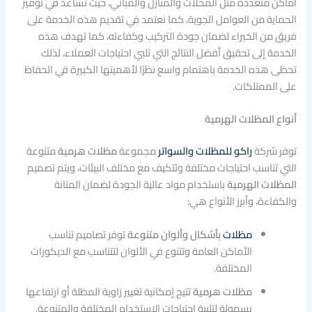
أماكن متعددة مثل المحلات والمنازل والمباني، حيث تساعد في توفير
الحماية من العوامل الجوية، كما نعتمد في تقديم هذه الخدمة على
فريق من الخبراء لضمان جودة التركيب وكفاءته، كما تهدف هذه
الخدمة إلى تحقيق أفضل النتائج التي تلبي احتياجات العملاء، لذلك
تحظى هذه الخدمة باهتمام واسع نظرًا لأهميتها الكبيرة في الحفاظ
على الممتلكات.
أنواع المظلات الهرمية
توفر شركة
راكو للمظلات والسواتر
مجموعة
مظلات هرمية
متنوعة
التي تناسب احتياجات مختلفة وتتكيف مع مختلف البيئات، ويتم تصميم
المظلات الهرمية
باستخدام مواد عالية الجودة لضمان المتانة
والكفاءة، وأبرز الأنواع هي:
مظلات
بأشكال وألوان متنوعة
توفر تصاميم تناسب
الأماكن العامة وتتنوع في الألوان لتتناسب مع الديكورات
المختلفة.
مظلات هرمية
تتيح إمكانية تغيير زاوية المظلة أو ارتفاعها
بسهولة لتلبية احتياجات الاستخدام المختلفة والمتنوعة.