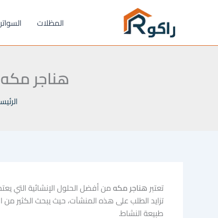
خطي
لى
المظلات
السواتر
لمحتوى
هناجر مكه 0555998105 | تركيب هناجر مكة بأرخص سع
الرئيس
تعتبر
هناجر مكه
من أفضل الحلول الإنشائية التي يعتمد
تزايد الطلب على هذه المنشآت، حيث يبحث الكثير من 
طبيعة النشاط.