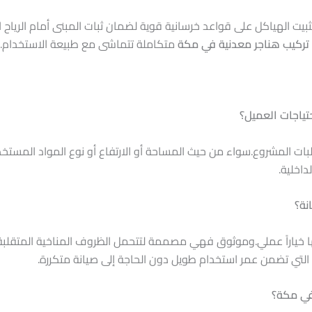
تثبيت الهياكل على قواعد خرسانية قوية لضمان ثبات المبنى أمام الريا
تركيب هناجر معدنية في مكة
متكاملة تتماشى مع طبيعة الاستخدام.
ياجات العميل؟
المشروع.سواء من حيث المساحة أو الارتفاع أو نوع المواد المستخدم
داخلية.
نة؟
اراً عملي.وموثوق فهي مصممة لتتحمل الظروف المناخية المتقلبة كالح
ية التي تضمن عمر استخدام طويل دون الحاجة إلى صيانة متكررة.
في مكة؟