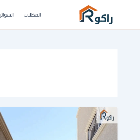
خطي
لى
المظلات
السواتر
لمحتوى